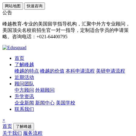
网站地图
快速咨询
公告
峰越教育-专业的美国留学指导机构，汇聚中外方专业顾问，
美国顶尖名校前招生官一对一指导，定制适合学员的申请策
略。咨询电话：+021-64400795
首页
了解峰越
峰越的特点
峰越的价值
本科申请流程
美研申请流程
近期活动
顾问团队
中方顾问
外籍顾问
升学资讯
企业新闻
新闻中心
美国学校
联系我们
×
首页
了解峰越
关于我们
服务流程