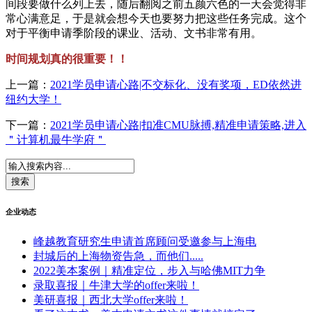
间段要做什么列上去，随后翻阅之前五颜六色的一天会觉得非
常心满意足，于是就会想今天也要努力把这些任务完成。这个
对于平衡申请季阶段的课业、活动、文书非常有用。
时间规划真的很重要！！
上一篇：
2021学员申请心路|不交标化、没有奖项，ED依然进
纽约大学！
下一篇：
2021学员申请心路|扣准CMU脉搏,精准申请策略,进入
＂计算机最牛学府＂
企业动态
峰越教育研究生申请首席顾问受邀参与上海电
封城后的上海物资告急，而他们.....
2022美本案例｜精准定位，步入与哈佛MIT力争
录取喜报｜牛津大学的offer来啦！
美研喜报｜西北大学offer来啦！