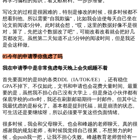
再学习编程的知识，看文献材料。一步步准备。
写论文的过程是很困难的，特别是修改的时候，很多时候都不
想看到他。所以需要“自我欺骗”，比如我会迫使每天自己坐在
论文前阅读5分钟。此时就会想，“哎，这里的数据好像不是很
对，算了，先把这个数据改了吧”，可能改着改着就会把好几
页都改完。虽然第二天知道不止5分钟的阅读时间，但是我还
是会这样做。
05今年的申请季你焦虑了吗
我在申请季中是非常焦虑每天晚上会失眠睡不着
首先要面对的是IB的各类DDL（IA/TOK/EE），还有稳住
GPA不掉下。不仅如此，文书和申请也会花费大量时间。最重
要的是，虽然我不担心自己没有大学上，但是身边小伙伴都有
保底学校的offer时，我还在刷新邮箱期待一封邮件。但其中让
我最忧虑的是标化了。基本都是提到托福，就是崩溃的状态。
可生活还是要继续呀，所以必须要平复这些负面情绪。
很多时候，我会和父母聊天。也会和峰越的老师聊天。真的很
感谢我的规划老师，有时候我觉得自己很累，不想努力的时
候，会push我一把，让我不担心失败。峰越教育老师曾经有一