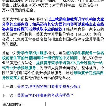
学生在国外所需的费用是严格的。一般来说，对于普通理工科
学生，建议准备20万-30万元；对于商科学生，建议准备40
万-50万元的保证金。
美国大学申请条件有哪些？
以上就是峰越教育升学机构给大家
分享的全部内容，如果还有其它方面的内容可以直接点击在线
咨询留言给顾问老师获取专业的建议！
峰越教育是一家专业的
美国留学指导机构，美国大学升学指导协会（IACAC）机构
会员，汇集美国常春藤名校前招生官和国内资深专业升学指导
顾问团队。
首创中外
升学专家2对1服务
模式，每位
签约学生将配备一位名
校前招生官的外籍顾问和一组资深的中方顾问
，通过500强专
业品牌定位方法论，
提供贯穿留学申请前-中-后全过程的一站
式专业升学指导服务
，为申请人提供全面评估、整体规划、个
性品牌“打造”等个性化升学指导服务，通过
帮助孩子们提高自
身软硬实力
使得他们进入自己的梦想学校。
上一篇：
美国文理学院的热门专业学费多少钱？
下一篇：
美国留学必须准备的考试有哪些？