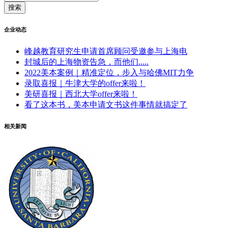
企业动态
峰越教育研究生申请首席顾问受邀参与上海电
封城后的上海物资告急，而他们.....
2022美本案例｜精准定位，步入与哈佛MIT力争
录取喜报｜牛津大学的offer来啦！
美研喜报｜西北大学offer来啦！
看了这本书，美本申请文书这件事情就搞定了
相关新闻