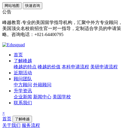
网站地图
快速咨询
公告
峰越教育-专业的美国留学指导机构，汇聚中外方专业顾问，
美国顶尖名校前招生官一对一指导，定制适合学员的申请策
略。咨询电话：+021-64400795
首页
了解峰越
峰越的特点
峰越的价值
本科申请流程
美研申请流程
近期活动
顾问团队
中方顾问
外籍顾问
升学资讯
企业新闻
新闻中心
美国学校
联系我们
×
首页
了解峰越
关于我们
服务流程