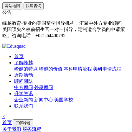
网站地图
快速咨询
公告
峰越教育-专业的美国留学指导机构，汇聚中外方专业顾问，
美国顶尖名校前招生官一对一指导，定制适合学员的申请策
略。咨询电话：+021-64400795
首页
了解峰越
峰越的特点
峰越的价值
本科申请流程
美研申请流程
近期活动
顾问团队
中方顾问
外籍顾问
升学资讯
企业新闻
新闻中心
美国学校
联系我们
×
首页
了解峰越
关于我们
服务流程