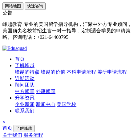
网站地图
快速咨询
公告
峰越教育-专业的美国留学指导机构，汇聚中外方专业顾问，
美国顶尖名校前招生官一对一指导，定制适合学员的申请策
略。咨询电话：+021-64400795
首页
了解峰越
峰越的特点
峰越的价值
本科申请流程
美研申请流程
近期活动
顾问团队
中方顾问
外籍顾问
升学资讯
企业新闻
新闻中心
美国学校
联系我们
×
首页
了解峰越
关于我们
服务流程