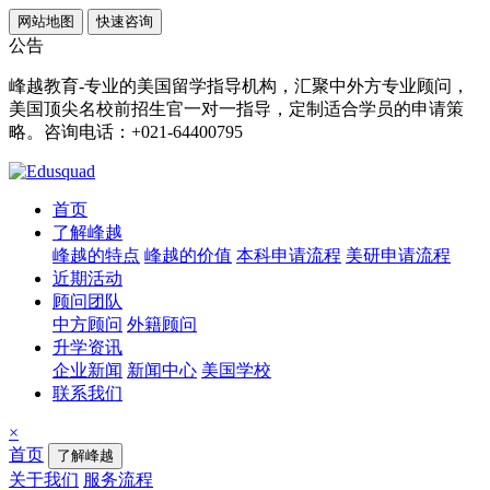
网站地图
快速咨询
公告
峰越教育-专业的美国留学指导机构，汇聚中外方专业顾问，
美国顶尖名校前招生官一对一指导，定制适合学员的申请策
略。咨询电话：+021-64400795
首页
了解峰越
峰越的特点
峰越的价值
本科申请流程
美研申请流程
近期活动
顾问团队
中方顾问
外籍顾问
升学资讯
企业新闻
新闻中心
美国学校
联系我们
×
首页
了解峰越
关于我们
服务流程