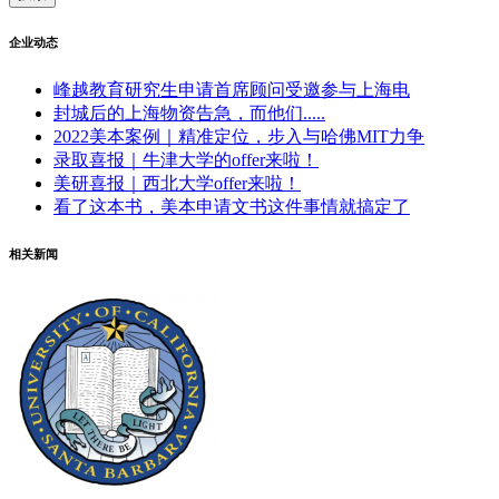
企业动态
峰越教育研究生申请首席顾问受邀参与上海电
封城后的上海物资告急，而他们.....
2022美本案例｜精准定位，步入与哈佛MIT力争
录取喜报｜牛津大学的offer来啦！
美研喜报｜西北大学offer来啦！
看了这本书，美本申请文书这件事情就搞定了
相关新闻