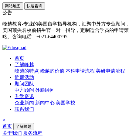
网站地图
快速咨询
公告
峰越教育-专业的美国留学指导机构，汇聚中外方专业顾问，
美国顶尖名校前招生官一对一指导，定制适合学员的申请策
略。咨询电话：+021-64400795
首页
了解峰越
峰越的特点
峰越的价值
本科申请流程
美研申请流程
近期活动
顾问团队
中方顾问
外籍顾问
升学资讯
企业新闻
新闻中心
美国学校
联系我们
×
首页
了解峰越
关于我们
服务流程