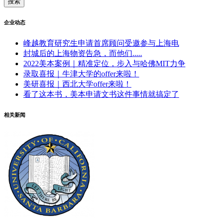
企业动态
峰越教育研究生申请首席顾问受邀参与上海电
封城后的上海物资告急，而他们.....
2022美本案例｜精准定位，步入与哈佛MIT力争
录取喜报｜牛津大学的offer来啦！
美研喜报｜西北大学offer来啦！
看了这本书，美本申请文书这件事情就搞定了
相关新闻