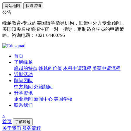
网站地图
快速咨询
公告
峰越教育-专业的美国留学指导机构，汇聚中外方专业顾问，
美国顶尖名校前招生官一对一指导，定制适合学员的申请策
略。咨询电话：+021-64400795
首页
了解峰越
峰越的特点
峰越的价值
本科申请流程
美研申请流程
近期活动
顾问团队
中方顾问
外籍顾问
升学资讯
企业新闻
新闻中心
美国学校
联系我们
×
首页
了解峰越
关于我们
服务流程