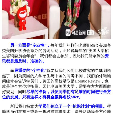
另一方面是“专业性”，
每年我们的顾问老师们都会参加各
类美国升学协会举办的咨询活动，比如说每年的“美国大学招
生咨询委员会年会”，我们都会去参加，因此我们所拿到的
资
讯都是最及时、准确的。
而
最重要的“个性化”
就要从我们公司比较讲究的早规划说
起了，因为美国的入学招生与中国的高考不同，我们的外籍顾
问经常会告诉学员们，美国的高校录取是Holistic Review，也
就是说全方位地衡量。因此申请美国大学，需要在方方面面做
好规划，同时
尽早的准备，以便同学们有足够的时间进行全方
位的发展。只有这样才有机会赢得名校offer。
所以我们特意为
学员们创立了一个“抢跑计划”的项目。
帮
助学员们在初三或高一阶段提前将学术、课外活动等全方位地