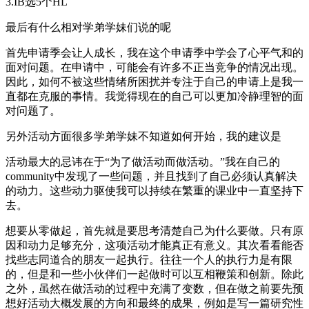
3.IB选5个HL
最后有什么相对学弟学妹们说的呢
首先申请季会让人成长，我在这个申请季中学会了心平气和的
面对问题。在申请中，可能会有许多不正当竞争的情况出现。
因此，如何不被这些情绪所困扰并专注于自己的申请上是我一
直都在克服的事情。我觉得现在的自己可以更加冷静理智的面
对问题了。
另外活动方面很多学弟学妹不知道如何开始，我的建议是
活动最大的忌讳在于“为了做活动而做活动。”我在自己的
community中发现了一些问题，并且找到了自己必须认真解决
的动力。这些动力驱使我可以持续在繁重的课业中一直坚持下
去。
想要从零做起，首先就是要思考清楚自己为什么要做。只有原
因和动力足够充分，这项活动才能真正有意义。其次看看能否
找些志同道合的朋友一起执行。往往一个人的执行力是有限
的，但是和一些小伙伴们一起做时可以互相鞭策和创新。除此
之外，虽然在做活动的过程中充满了变数，但在做之前要先预
想好活动大概发展的方向和最终的成果，例如是写一篇研究性