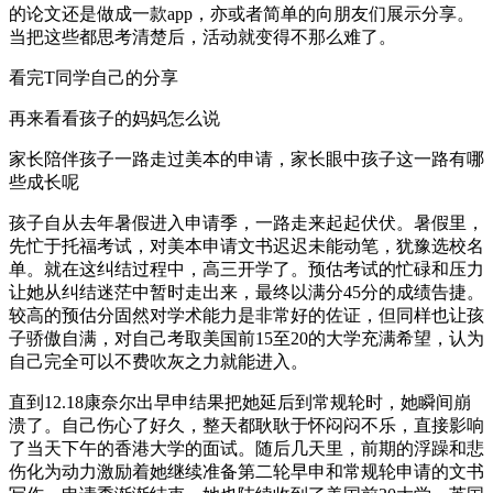
的论文还是做成一款app，亦或者简单的向朋友们展示分享。
当把这些都思考清楚后，活动就变得不那么难了。
看完T同学自己的分享
再来看看孩子的妈妈怎么说
家长陪伴孩子一路走过美本的申请，家长眼中孩子这一路有哪
些成长呢
孩子自从去年暑假进入申请季，一路走来起起伏伏。暑假里，
先忙于托福考试，对美本申请文书迟迟未能动笔，犹豫选校名
单。就在这纠结过程中，高三开学了。预估考试的忙碌和压力
让她从纠结迷茫中暂时走出来，最终以满分45分的成绩告捷。
较高的预估分固然对学术能力是非常好的佐证，但同样也让孩
子骄傲自满，对自己考取美国前15至20的大学充满希望，认为
自己完全可以不费吹灰之力就能进入。
直到12.18康奈尔出早申结果把她延后到常规轮时，她瞬间崩
溃了。自己伤心了好久，整天都耿耿于怀闷闷不乐，直接影响
了当天下午的香港大学的面试。随后几天里，前期的浮躁和悲
伤化为动力激励着她继续准备第二轮早申和常规轮申请的文书