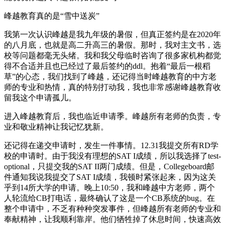
峰越教育真的是“雪中送炭”
我第一次认识峰越是我九年级的暑假，但真正签约是在2020年
的八月底，也就是高二升高三的暑假。那时，我对主文书，选
校等问题都毫无头绪。我和我父母临时咨询了很多家机构都觉
得不合适并且也已经过了最后签约的ddl。抱着“最后一根稻
草”的心态，我们找到了峰越，还记得当时峰越教育的中方老
师的专业和热情，真的特别打动我，我也非常感谢峰越教育收
留我这个申请孤儿。
进入峰越教育后，我也临近申请季。峰越所有老师的负责，专
业和敬业精神让我记忆犹新。
还记得在递交申请时，发生一件事情。12.31我提交所有RD学
校的申请时。由于我没有理想的SAT I成绩，所以我选择了test-
optional，只提交我的SAT II两门成绩。但是，Collegeboard邮
件通知我说我提交了SAT I成绩，我顿时紧张起来，因为这关
乎到14所大学的申请。晚上10:50，我和峰越中方老师，两个
人轮流给CB打电话，最终确认了这是一个CB系统的bug。在
整个申请中，不乏有种种突发事件，但峰越所有老师的专业和
奉献精神，让我顺利靠岸。他们牺牲掉了休息时间，快速高效