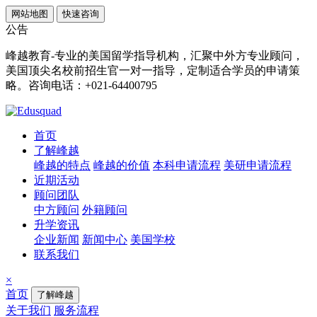
网站地图
快速咨询
公告
峰越教育-专业的美国留学指导机构，汇聚中外方专业顾问，
美国顶尖名校前招生官一对一指导，定制适合学员的申请策
略。咨询电话：+021-64400795
首页
了解峰越
峰越的特点
峰越的价值
本科申请流程
美研申请流程
近期活动
顾问团队
中方顾问
外籍顾问
升学资讯
企业新闻
新闻中心
美国学校
联系我们
×
首页
了解峰越
关于我们
服务流程