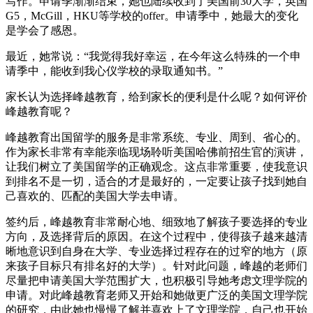
写作。申请季渐渐结束，她也陆续收到了美国前30大学，英国
G5，McGill，HKU等学校的offer。申请季中，她最大的变化
是学会了感恩。
最近，她常说：“我觉得我好幸运，在今年这么特殊的一个申
请季中，能收到我心仪学校的录取通知书。”
家长认为选择峰越教育，给到家长的便利是什么呢？如何评价
峰越教育呢？
峰越教育出国留学的服务是非常系统、专业、周到、省心的。
作为家长非常有幸能亲临现场聆听美国哈佛前招生官的演讲，
让我们树立了美国留学的正确观念。这点非常重要，使我意识
到排名不是一切，适合的才是最好的，一定要让孩子找到她自
己喜欢的、匹配的美国大学去申请。
签约后，峰越教育非常耐心地、细致地了解孩子要选择的专业
方向，及选择背后的原因。在这个过程中，使得孩子越来越清
晰地意识到自身在大学、专业选择过程存在的过窄的地方（原
来孩子目标只有排名好的大学）。针对此问题，峰越的老师们
尽量把申请美国大学范围扩大，也积极引导她考虑文理学院的
申请。对此峰越教育老师又开始和她做更广泛的美国文理学院
的研究，由此她也慢慢了解并喜欢上了文理学院，自己也开始