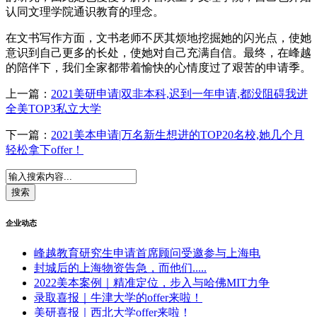
认同文理学院通识教育的理念。
在文书写作方面，文书老师不厌其烦地挖掘她的闪光点，使她
意识到自己更多的长处，使她对自己充满自信。最终，在峰越
的陪伴下，我们全家都带着愉快的心情度过了艰苦的申请季。
上一篇：
2021美研申请|双非本科,迟到一年申请,都没阻碍我进
全美TOP3私立大学
下一篇：
2021美本申请|万名新生想进的TOP20名校,她几个月
轻松拿下offer！
企业动态
峰越教育研究生申请首席顾问受邀参与上海电
封城后的上海物资告急，而他们.....
2022美本案例｜精准定位，步入与哈佛MIT力争
录取喜报｜牛津大学的offer来啦！
美研喜报｜西北大学offer来啦！