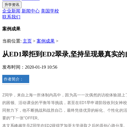
升学资讯
企业新闻
新闻中心
美国学校
联系我们
案例成果
当前位置:
主页
>
案例成果
>
从ED1翠拒到ED2翠录,坚持呈现最真实
发布时间：2020-01-19 10:56
作者简介：
Z同学，来自上海一所体制内高中，因为高一一次偶然的访校体验踏上
的困顿、活动课业的平衡等等挑战，甚至在ED1早申请阶段收到女神
同努力下，他不断挑战和战胜自己，最终凭借优异的标化、个性化的
要的“下一张”OFFER。
本文系峰越学员Z同学在ED2获得芝加哥大学录取之后的原创心路分享