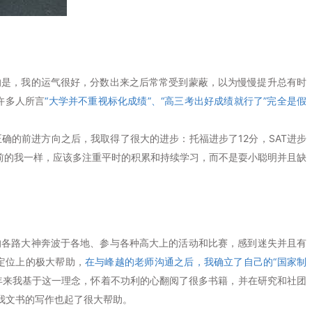
的是，我的运气很好，分数出来之后常常受到蒙蔽，以为慢慢提升总有时
到许多人所言
“大学并不重视标化成绩”、“高三考出好成绩就行了”完全是假
的前进方向之后，我取得了很大的进步：托福进步了12分，SAT进步
前的我一样，应该多注重平时的积累和持续学习，而不是耍小聪明并且缺
的各路大神奔波于各地、参与各种高大上的活动和比赛，感到迷失并且有
定位上的极大帮助，
在与峰越的老师沟通之后，我确立了自己的“国家制
年来我基于这一理念，怀着不功利的心翻阅了很多书籍，并在研究和社团
我文书的写作也起了很大帮助。