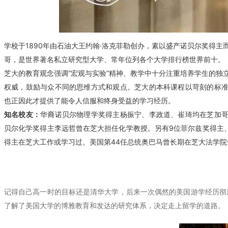
学校于1890年由石油大王约翰·洛克菲勒创办，素以盛产诺贝尔奖得
哥，是世界著名私立研究型大学、常年位列各个大学排行榜世界前十。
芝大的教育观念强调“宏观与实验”精神、教学中十分注重培养学生的独
权威，鼓励与众不同的思维方式和观点。
芝大的本科课程以苛刻的标
也正因此才提供了能令人信服和终身受益的学习经历。
知名校友：
华裔诺贝尔物理学奖得主杨振宁、李政道、崔琦均在芝加
贝尔化学奖得主李远哲曾在芝大担任化学教授。另有9位菲尔兹奖得主、
得主在芝大工作或学习过。美国第44任总统奥巴马曾长期在芝大法学院任教
记得自己高一时的目标还是清华大学，后来一次偶然的美国游学经历彻底
了解了美国大学的博雅教育和发达的研究体系，决定走上留学的道路。