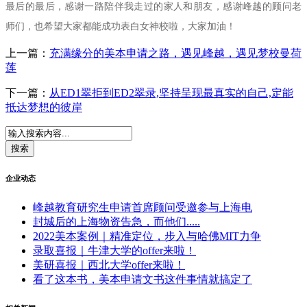
最后的最后，感谢一路陪伴我走过的家人和朋友，感谢峰越的顾问老
师们，也希望大家都能成功表白女神校啦，大家加油！
上一篇：
充满缘分的美本申请之路，遇见峰越，遇见梦校曼荷
莲
下一篇：
从ED1翠拒到ED2翠录,坚持呈现最真实的自己,定能
抵达梦想的彼岸
企业动态
峰越教育研究生申请首席顾问受邀参与上海电
封城后的上海物资告急，而他们.....
2022美本案例｜精准定位，步入与哈佛MIT力争
录取喜报｜牛津大学的offer来啦！
美研喜报｜西北大学offer来啦！
看了这本书，美本申请文书这件事情就搞定了