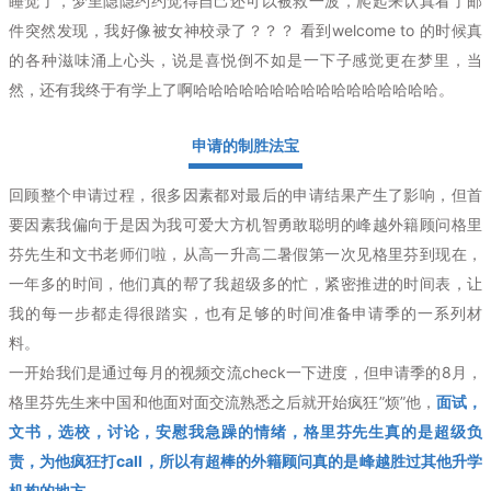
睡觉了，梦里隐隐约约觉得自己还可以被救一波，爬起来认真看了邮
件突然发现，我好像被女神校录了？？？ 看到welcome to 的时候真
的各种滋味涌上心头，说是喜悦倒不如是一下子感觉更在梦里，当
然，还有我终于有学上了啊哈哈哈哈哈哈哈哈哈哈哈哈哈哈哈哈。
申请的制胜法宝
回顾整个申请过程，很多因素都对最后的申请结果产生了影响，但首
要因素我偏向于是因为我可爱大方机智勇敢聪明的峰越外籍顾问格里
芬先生和文书老师们啦，从高一升高二暑假第一次见格里芬到现在，
一年多的时间，他们真的帮了我超级多的忙，紧密推进的时间表，让
我的每一步都走得很踏实，也有足够的时间准备申请季的一系列材
料。
一开始我们是通过每月的视频交流check一下进度，但申请季的8月，
格里芬先生来中国和他面对面交流熟悉之后就开始疯狂”烦”他，
面试，
文书，选校，讨论，安慰我急躁的情绪，格里芬先生真的是超级负
责，为他疯狂打call，所以有超棒的外籍顾问真的是峰越胜过其他升学
机构的地方。