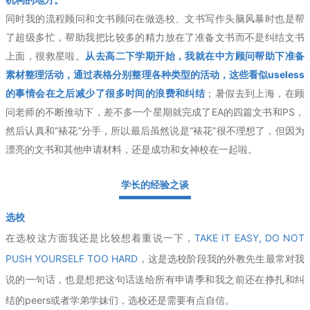
同时我的流程顾问和文书顾问在做选校、文书写作头脑风暴时也是帮
了超级多忙，帮助我把比较多的精力放在了准备文书而不是纠结文书
上面，很救星啦。
从去高二下学期开始，我就在中方顾问帮助下准备
素材整理活动，通过表格分别整理各种类型的活动，这些看似useless
的事情会在之后减少了很多时间的浪费和纠结
；暑假去到上海，在顾
问老师的不断推动下，差不多一个星期就完成了EA的四篇文书和PS，
然后认真和“裱花”分手，所以最后虽然说是“裱花”很不理想了，但因为
漂亮的文书和其他申请材料，还是成功和女神校在一起啦。
学长的经验之谈
选校
在选校这方面我还是比较想着重说一下，
TAKE IT EASY, DO NOT
PUSH YOURSELF TOO HARD
，这是选校阶段我的外教先生最常对我
说的一句话，也是想把这句话送给所有申请季和我之前还在挣扎和纠
结的peers或者学弟学妹们，选校还是需要有点自信。