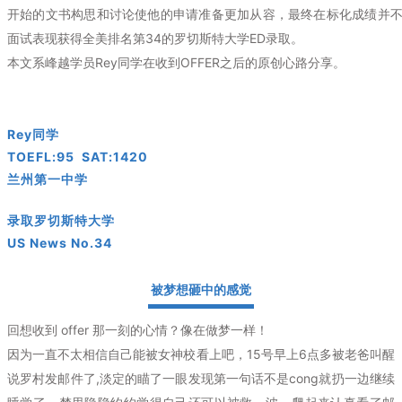
开始的文书构思和讨论使他的申请准备更加从容，最终在标化成绩并
面试表现
获得全美排名第34的罗切斯特大学ED录取。
本文系峰越学员Rey同学在收到OFFER之后的原创心路分享。
Rey同学
TOEFL:95 SAT:1420
兰州第一中学
录取罗切斯特大学
US News No.34
被梦想砸中的感觉
回想收到 offer 那一刻的心情？像在做梦一样！
因为一直不太相信自己能被女神校看上吧，15号早上6点多被老爸叫醒
说罗村发邮件了,淡定的瞄了一眼发现第一句话不是cong就扔一边继续