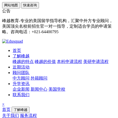
网站地图
快速咨询
公告
峰越教育-专业的美国留学指导机构，汇聚中外方专业顾问，
美国顶尖名校前招生官一对一指导，定制适合学员的申请策
略。咨询电话：+021-64400795
首页
了解峰越
峰越的特点
峰越的价值
本科申请流程
美研申请流程
近期活动
顾问团队
中方顾问
外籍顾问
升学资讯
企业新闻
新闻中心
美国学校
联系我们
×
首页
了解峰越
关于我们
服务流程