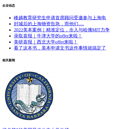
企业动态
峰越教育研究生申请首席顾问受邀参与上海电
封城后的上海物资告急，而他们.....
2022美本案例｜精准定位，步入与哈佛MIT力争
录取喜报｜牛津大学的offer来啦！
美研喜报｜西北大学offer来啦！
看了这本书，美本申请文书这件事情就搞定了
相关新闻