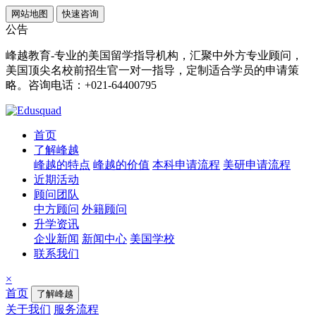
网站地图
快速咨询
公告
峰越教育-专业的美国留学指导机构，汇聚中外方专业顾问，
美国顶尖名校前招生官一对一指导，定制适合学员的申请策
略。咨询电话：+021-64400795
首页
了解峰越
峰越的特点
峰越的价值
本科申请流程
美研申请流程
近期活动
顾问团队
中方顾问
外籍顾问
升学资讯
企业新闻
新闻中心
美国学校
联系我们
×
首页
了解峰越
关于我们
服务流程