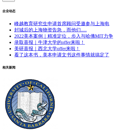
企业动态
峰越教育研究生申请首席顾问受邀参与上海电
封城后的上海物资告急，而他们.....
2022美本案例｜精准定位，步入与哈佛MIT力争
录取喜报｜牛津大学的offer来啦！
美研喜报｜西北大学offer来啦！
看了这本书，美本申请文书这件事情就搞定了
相关新闻