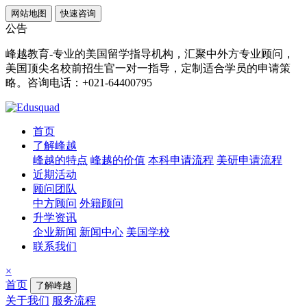
网站地图
快速咨询
公告
峰越教育-专业的美国留学指导机构，汇聚中外方专业顾问，
美国顶尖名校前招生官一对一指导，定制适合学员的申请策
略。咨询电话：+021-64400795
首页
了解峰越
峰越的特点
峰越的价值
本科申请流程
美研申请流程
近期活动
顾问团队
中方顾问
外籍顾问
升学资讯
企业新闻
新闻中心
美国学校
联系我们
×
首页
了解峰越
关于我们
服务流程