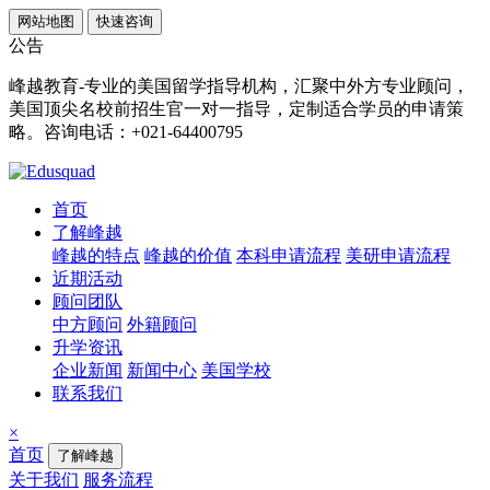
网站地图
快速咨询
公告
峰越教育-专业的美国留学指导机构，汇聚中外方专业顾问，
美国顶尖名校前招生官一对一指导，定制适合学员的申请策
略。咨询电话：+021-64400795
首页
了解峰越
峰越的特点
峰越的价值
本科申请流程
美研申请流程
近期活动
顾问团队
中方顾问
外籍顾问
升学资讯
企业新闻
新闻中心
美国学校
联系我们
×
首页
了解峰越
关于我们
服务流程