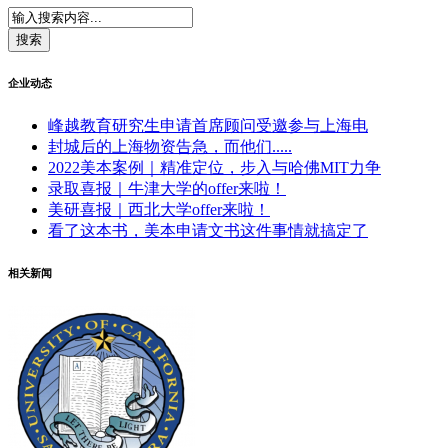
企业动态
峰越教育研究生申请首席顾问受邀参与上海电
封城后的上海物资告急，而他们.....
2022美本案例｜精准定位，步入与哈佛MIT力争
录取喜报｜牛津大学的offer来啦！
美研喜报｜西北大学offer来啦！
看了这本书，美本申请文书这件事情就搞定了
相关新闻