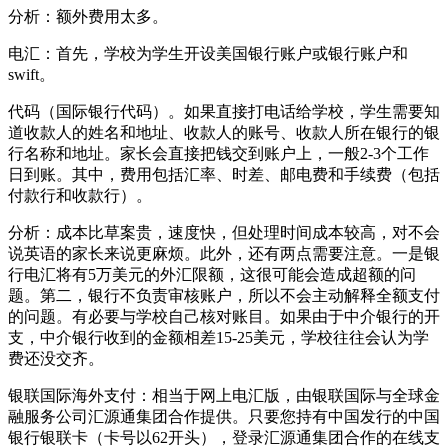
分析：额外费用太多。
电汇：首先，学校为学生开设美国银行账户或银行账户和
swift。
代码（国际银行代码）。如果直接打电话给学校，学生需要知
道收款人的姓名和地址、收款人的账号、收款人所在银行的银
行名称和地址。家长会直接把钱交到账户上，一般2-3个工作
日到账。其中，费用包括汇率、时差、邮电费和手续费（包括
付款行和收款行）。
分析：成本比草案贵，速度快，但处理时间成本较高，对不会
说英语的家长来说更麻烦。此外，还有两点需要注意。一是银
行电汇将有5万美元的外汇限额，这很可能会造成超额的问
题。第二，银行不负责审核账户，所以不会主动解释全额支付
的问题。有必要与学校自己核对账目。如果由于中介银行的开
支，中介银行收到的金额相差15-25美元，学校往往会认为学
费还没交齐。
银联国际海外支付：相当于网上电汇版，由银联国际与全球金
融服务公司汇源通集团合作提供。只要您持有中国发行的中国
银行银联卡（卡号以62开头），登录汇源通集团合作的在线支