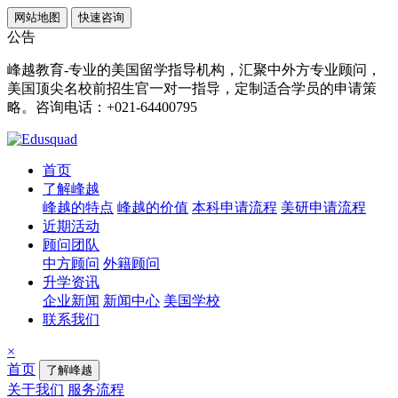
网站地图
快速咨询
公告
峰越教育-专业的美国留学指导机构，汇聚中外方专业顾问，
美国顶尖名校前招生官一对一指导，定制适合学员的申请策
略。咨询电话：+021-64400795
首页
了解峰越
峰越的特点
峰越的价值
本科申请流程
美研申请流程
近期活动
顾问团队
中方顾问
外籍顾问
升学资讯
企业新闻
新闻中心
美国学校
联系我们
×
首页
了解峰越
关于我们
服务流程