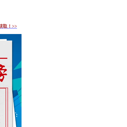
获取！>>