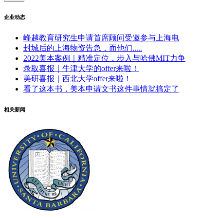
企业动态
峰越教育研究生申请首席顾问受邀参与上海电
封城后的上海物资告急，而他们.....
2022美本案例｜精准定位，步入与哈佛MIT力争
录取喜报｜牛津大学的offer来啦！
美研喜报｜西北大学offer来啦！
看了这本书，美本申请文书这件事情就搞定了
相关新闻