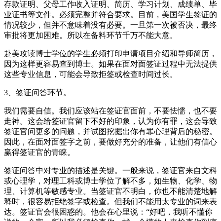
存款证明、父母工作收入证明、简历、学习计划、成绩单、毕
业证书等文件。必须完整并符合要求。目前，美国学生签证的
情况较少，但并不意味着没有必要。一旦第一次被否决，最终
审批将更加困难。所以在备料环节千万不能大意。
赴美攻读博士学位的学生必须打印申请项目介绍和导师简历，
因为这样更容易查到博士。如果在面对面签证过程中无法提供
这些专业信息，可能会导致拒签或检查时间过长。
3、签证问答环节。
我们需要自信。我们应该站在签证官面前，不要怯懦，也不要
走神。这会给签证官留下不好的印象，认为你有罪，这会导致
签证官问更多的问题，并试图挖掘出你有罪心理背后的秘密。
因此，在面对面签字之前，要做好充分的准备，让他们有信心
赢得签证官的青睐。
签证问答中对专业的描述是关键。一般来说，签证官来自文科
或心理学，对理工科或博士学位了解不多，如生物、化学、物
理、计算机等敏感专业。当签证官不明白，你也不能清楚地解
释时，很容易拒绝签字或检查。但我们不能用太专业的词来表
达。签证官会很困惑的。他会在心里说：“好吧，我听不懂你