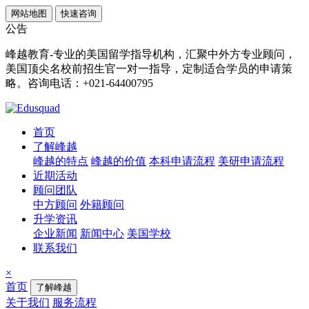
网站地图
快速咨询
公告
峰越教育-专业的美国留学指导机构，汇聚中外方专业顾问，
美国顶尖名校前招生官一对一指导，定制适合学员的申请策
略。咨询电话：+021-64400795
首页
了解峰越
峰越的特点
峰越的价值
本科申请流程
美研申请流程
近期活动
顾问团队
中方顾问
外籍顾问
升学资讯
企业新闻
新闻中心
美国学校
联系我们
×
首页
了解峰越
关于我们
服务流程