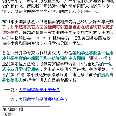
说的一个字，所以我必须检查你，找一个懂的人来检查你到底
做的是什么。所以我们用贴近生活的简单词汇来描述你的专
业，让签证官理解你的专业学习的内容和应用是什么。
2021年美国留学签证申请指南的相关内容已经给大家分享完毕
了，
如果还有其它方面的疑问可以直接点击在线咨询获取更多
详细信息。
峰越教育是一家专业的美国留学指导机构，美国大
学升学指导协会（IACAC）机构会员，汇集美国常春藤名校
前招生官和国内资深专业升学指导顾问团队。
首创中外升学专家2对1服务模式，每位
签约学生将配备一位名
校前招生官的外籍顾问和一组资深的中方顾问
，通过500强专
业品牌定位方法论，提供贯穿留学申请前-中-后全过程的
一站
式专业升学指导服务
，为申请人提供全面评估、整体规划、个
性品牌“打造”等个性化升学指导服务，通过帮助孩子们
提高自
身软硬实力
使得他们进入自己的梦想学校。
上一篇：
去美国留学安不安全？
下一篇：
美国留学前要做哪些准备？