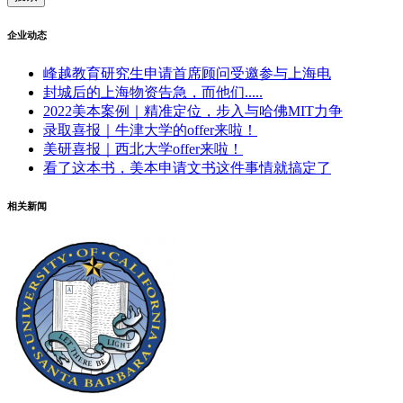
企业动态
峰越教育研究生申请首席顾问受邀参与上海电
封城后的上海物资告急，而他们.....
2022美本案例｜精准定位，步入与哈佛MIT力争
录取喜报｜牛津大学的offer来啦！
美研喜报｜西北大学offer来啦！
看了这本书，美本申请文书这件事情就搞定了
相关新闻