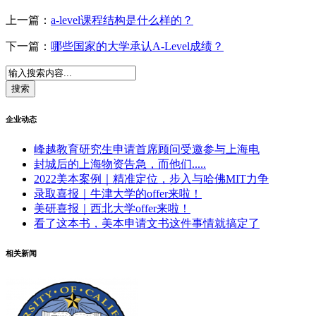
上一篇：
a-level课程结构是什么样的？
下一篇：
哪些国家的大学承认A-Level成绩？
企业动态
峰越教育研究生申请首席顾问受邀参与上海电
封城后的上海物资告急，而他们.....
2022美本案例｜精准定位，步入与哈佛MIT力争
录取喜报｜牛津大学的offer来啦！
美研喜报｜西北大学offer来啦！
看了这本书，美本申请文书这件事情就搞定了
相关新闻