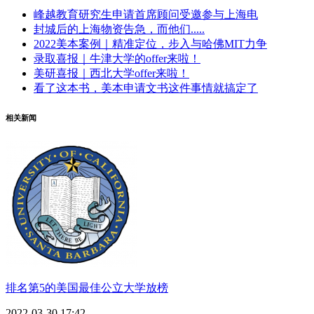
峰越教育研究生申请首席顾问受邀参与上海电
封城后的上海物资告急，而他们.....
2022美本案例｜精准定位，步入与哈佛MIT力争
录取喜报｜牛津大学的offer来啦！
美研喜报｜西北大学offer来啦！
看了这本书，美本申请文书这件事情就搞定了
相关新闻
排名第5的美国最佳公立大学放榜
2022-03-30 17:42