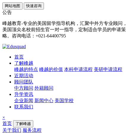
网站地图
快速咨询
公告
峰越教育-专业的美国留学指导机构，汇聚中外方专业顾问，
美国顶尖名校前招生官一对一指导，定制适合学员的申请策
略。咨询电话：+021-64400795
首页
了解峰越
峰越的特点
峰越的价值
本科申请流程
美研申请流程
近期活动
顾问团队
中方顾问
外籍顾问
升学资讯
企业新闻
新闻中心
美国学校
联系我们
×
首页
了解峰越
关于我们
服务流程