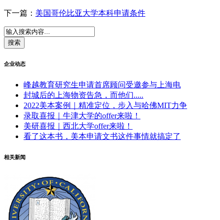
下一篇：
美国哥伦比亚大学本科申请条件
企业动态
峰越教育研究生申请首席顾问受邀参与上海电
封城后的上海物资告急，而他们.....
2022美本案例｜精准定位，步入与哈佛MIT力争
录取喜报｜牛津大学的offer来啦！
美研喜报｜西北大学offer来啦！
看了这本书，美本申请文书这件事情就搞定了
相关新闻