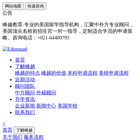
网站地图
快速咨询
公告
峰越教育-专业的美国留学指导机构，汇聚中外方专业顾问，
美国顶尖名校前招生官一对一指导，定制适合学员的申请策
略。咨询电话：+021-64400795
首页
了解峰越
峰越的特点
峰越的价值
本科申请流程
美研申请流程
近期活动
顾问团队
中方顾问
外籍顾问
升学资讯
企业新闻
新闻中心
美国学校
联系我们
×
首页
了解峰越
关于我们
服务流程