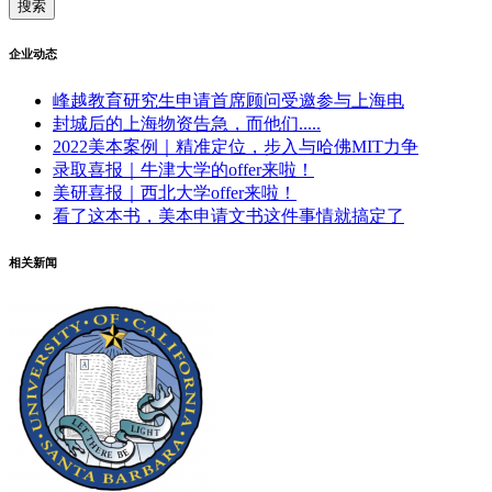
企业动态
峰越教育研究生申请首席顾问受邀参与上海电
封城后的上海物资告急，而他们.....
2022美本案例｜精准定位，步入与哈佛MIT力争
录取喜报｜牛津大学的offer来啦！
美研喜报｜西北大学offer来啦！
看了这本书，美本申请文书这件事情就搞定了
相关新闻