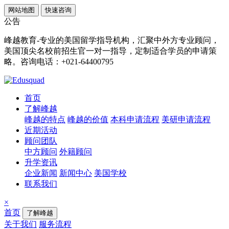
网站地图
快速咨询
公告
峰越教育-专业的美国留学指导机构，汇聚中外方专业顾问，
美国顶尖名校前招生官一对一指导，定制适合学员的申请策
略。咨询电话：+021-64400795
首页
了解峰越
峰越的特点
峰越的价值
本科申请流程
美研申请流程
近期活动
顾问团队
中方顾问
外籍顾问
升学资讯
企业新闻
新闻中心
美国学校
联系我们
×
首页
了解峰越
关于我们
服务流程