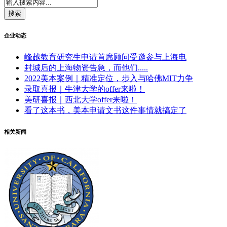
企业动态
峰越教育研究生申请首席顾问受邀参与上海电
封城后的上海物资告急，而他们.....
2022美本案例｜精准定位，步入与哈佛MIT力争
录取喜报｜牛津大学的offer来啦！
美研喜报｜西北大学offer来啦！
看了这本书，美本申请文书这件事情就搞定了
相关新闻