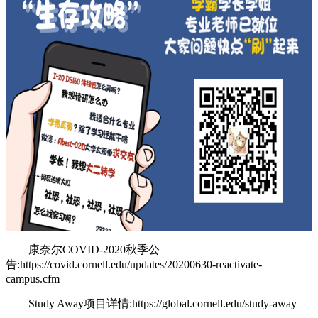
康奈尔COVID-2020秋季公
告:https://covid.cornell.edu/updates/20200630-reactivate-
campus.cfm
Study Away项目详情:https://global.cornell.edu/study-away