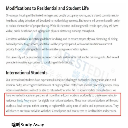
啥叫Study Away