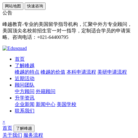
网站地图
快速咨询
公告
峰越教育-专业的美国留学指导机构，汇聚中外方专业顾问，
美国顶尖名校前招生官一对一指导，定制适合学员的申请策
略。咨询电话：+021-64400795
首页
了解峰越
峰越的特点
峰越的价值
本科申请流程
美研申请流程
近期活动
顾问团队
中方顾问
外籍顾问
升学资讯
企业新闻
新闻中心
美国学校
联系我们
×
首页
了解峰越
关于我们
服务流程