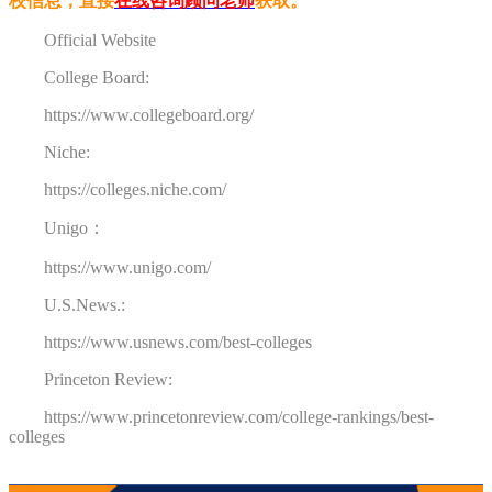
校信息，直接
在线咨询顾问老师
获取。
Official Website
College Board:
https://www.collegeboard.org/
Niche:
https://colleges.niche.com/
Unigo：
https://www.unigo.com/
U.S.News.:
https://www.usnews.com/best-colleges
Princeton Review:
https://www.princetonreview.com/college-rankings/best-
colleges