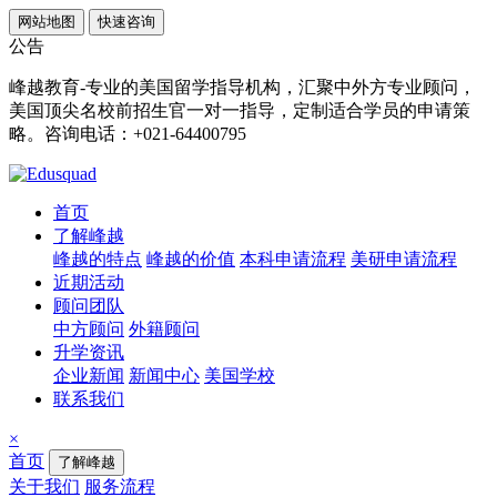
网站地图
快速咨询
公告
峰越教育-专业的美国留学指导机构，汇聚中外方专业顾问，
美国顶尖名校前招生官一对一指导，定制适合学员的申请策
略。咨询电话：+021-64400795
首页
了解峰越
峰越的特点
峰越的价值
本科申请流程
美研申请流程
近期活动
顾问团队
中方顾问
外籍顾问
升学资讯
企业新闻
新闻中心
美国学校
联系我们
×
首页
了解峰越
关于我们
服务流程