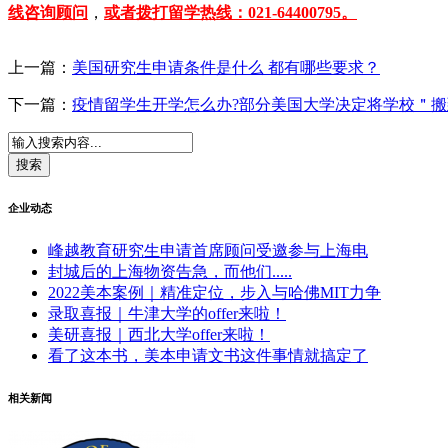
线咨询顾问
，
或者拨打留学热线：021-64400795。
上一篇：
美国研究生申请条件是什么 都有哪些要求？
下一篇：
疫情留学生开学怎么办?部分美国大学决定将学校＂搬
企业动态
峰越教育研究生申请首席顾问受邀参与上海电
封城后的上海物资告急，而他们.....
2022美本案例｜精准定位，步入与哈佛MIT力争
录取喜报｜牛津大学的offer来啦！
美研喜报｜西北大学offer来啦！
看了这本书，美本申请文书这件事情就搞定了
相关新闻