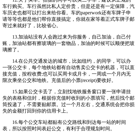
车行购买。车行虽然比私人定价贵，但是还是有一定保障，汽
车历史也都可以打出来给你看。车的paperwork还有车牌子申
请等等也都是他们帮你直接搞定，你就在家等着正式车牌子邮
寄过来就好了，比较省心。
13.加油站没有人会跑过来为你服务，自己加油，自己付
账，加油站都有擦玻璃的一套物品，加油的时候可以顺便把玻
璃擦了。
14.在公共交通发达的城市，比如纽约，的同学，可以办
一张公交卡，每个地铁站都有自动售卖公交卡的机器，可以直
接充值，按程收费;也可以买周卡或月卡，一周或一个月内无
限次乘坐公交和地铁。充值后的小票(receipt)要收好。
15.如果公交卡丢了，立刻找地铁服务窗口要一张申请挂
失的表格和信封，根据你充值时收到的小票填写，然后找个邮
筒投递了，不需要贴邮票。过一个月左右，交通系统会把你损
失的金额打回到你的信用卡上。
16.每个公交车站都贴有公交路线和到达每一站的时间
表，所以按照时间表赶公交，有利于合理规划时间。