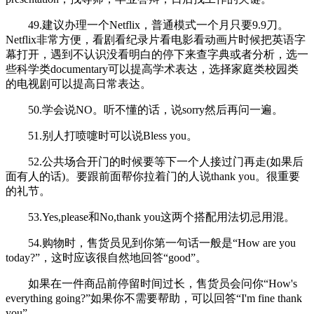
49.建议办理一个Netflix，普通模式一个月只要9.9刀。
Netflix非常方便，看剧看纪录片看电影看动画片时候把英语字
幕打开，遇到不认识没看明白的停下来查字典或者分析，选一
些科学类documentary可以提高学术表达，选择家庭类校园类
的电视剧可以提高日常表达。
50.学会说NO。听不懂的话，说sorry然后再问一遍。
51.别人打喷嚏时可以说Bless you。
52.公共场合开门的时候要等下一个人接过门再走(如果后
面有人的话)。要跟前面帮你拉着门的人说thank you。很重要
的礼节。
53.Yes,please和No,thank you这两个搭配用法切忌用混。
54.购物时，售货员见到你第一句话一般是“How are you
today?”，这时应该很自然地回答“good”。
如果在一件商品前停留时间过长，售货员会问你“How's
everything going?”如果你不需要帮助，可以回答“I'm fine thank
you”。