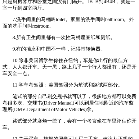
只是厨房客厅和卧室之间没有门隔开。1B1B到4B4B，就是一
室一厅到四室两厅。
7.洗手间里的马桶叫toilet。家里的洗手间叫bathroom。外
面的洗手间叫restroom。
8.所有卫生间里都有一次性马桶座圈纸和厕纸。
9.有的插座和中国不一样，记得带转换器。
10.除非美国留学生你住在纽约，车是你出行的最佳方
式，人人都开车。天一黑，路上几乎一个行人都没有，还是开
车安全一点。
11.学车考驾照：美国驾照分为笔试和路试两部分。
笔试的部分自己刷交规书就可以了，很多地方都可以免费
考很多次。交规书(Driver Manual)可以到居住地附近的汽车监
理所(DMV-Department ofMotor Vehicles)拿。
路试部分就麻烦一些了，会有一个考官坐在车里评估你开
车。
12.关于买车。拮据的同学可以买二手车，建议从正规的