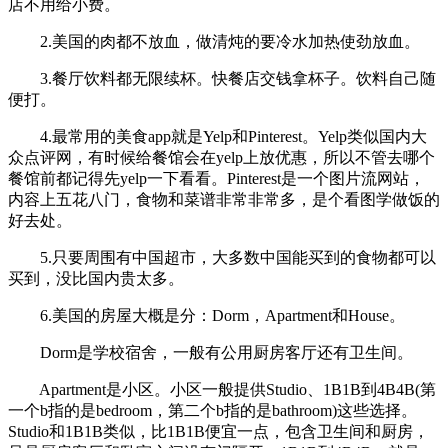
店不用给小费。
2.美国的肉都不放血，做清炖的要冷水加热使劲放血。
3.餐厅饮料都无限续杯。快餐店交钱拿杯子。饮料自己随
便打。
4.最常用的美食app就是Yelp和Pinterest。Yelp类似国内大
众点评网，有时候给餐馆会在yelp上放优惠，所以不管去哪个
餐馆前都记得先yelp一下看看。Pinterest是一个图片流网站，
内容上五花八门，食物和菜谱非常非常多，是个看图学做饭的
好去处。
5.只要周围有中国超市，大多数中国能买到的食物都可以
买到，没比国内贵太多。
6.美国的房屋大概是分：Dorm，Apartment和House。
Dorm是学校宿舍，一般有公用厨房客厅还有卫生间。
Apartment是小区。小区一般提供Studio、1B1B到4B4B(第
一个b指的是bedroom，第二个b指的是bathroom)这些选择。
Studio和1B1B类似，比1B1B便宜一点，包含卫生间和厨房，