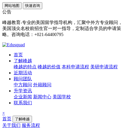
网站地图
快速咨询
公告
峰越教育-专业的美国留学指导机构，汇聚中外方专业顾问，
美国顶尖名校前招生官一对一指导，定制适合学员的申请策
略。咨询电话：+021-64400795
首页
了解峰越
峰越的特点
峰越的价值
本科申请流程
美研申请流程
近期活动
顾问团队
中方顾问
外籍顾问
升学资讯
企业新闻
新闻中心
美国学校
联系我们
×
首页
了解峰越
关于我们
服务流程