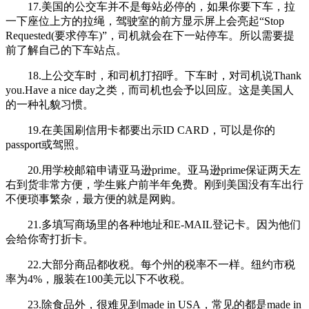
17.美国的公交车并不是每站必停的，如果你要下车，拉
一下座位上方的拉绳，驾驶室的前方显示屏上会亮起“Stop
Requested(要求停车)”，司机就会在下一站停车。所以需要提
前了解自己的下车站点。
18.上公交车时，和司机打招呼。下车时，对司机说Thank
you.Have a nice day之类，而司机也会予以回应。这是美国人
的一种礼貌习惯。
19.在美国刷信用卡都要出示ID CARD，可以是你的
passport或驾照。
20.用学校邮箱申请亚马逊prime。亚马逊prime保证两天左
右到货非常方便，学生账户前半年免费。刚到美国没有车出行
不便琐事繁杂，最方便的就是网购。
21.多填写商场里的各种地址和E-MAIL登记卡。因为他们
会给你寄打折卡。
22.大部分商品都收税。每个州的税率不一样。纽约市税
率为4%，服装在100美元以下不收税。
23.除食品外，很难见到made in USA，常见的都是made in