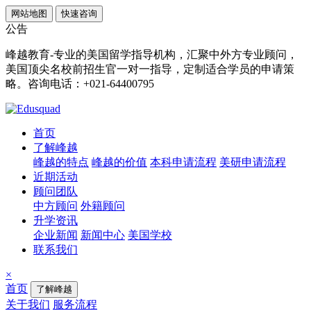
网站地图
快速咨询
公告
峰越教育-专业的美国留学指导机构，汇聚中外方专业顾问，
美国顶尖名校前招生官一对一指导，定制适合学员的申请策
略。咨询电话：+021-64400795
首页
了解峰越
峰越的特点
峰越的价值
本科申请流程
美研申请流程
近期活动
顾问团队
中方顾问
外籍顾问
升学资讯
企业新闻
新闻中心
美国学校
联系我们
×
首页
了解峰越
关于我们
服务流程