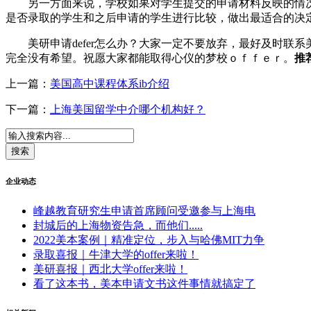
另一方面来说，学校如果对学生提交的申请材料反映的情况
是否录取的学生和之后申请的学生进行比较，做出最适合的决
美研申请defer怎么办？大家一定不要放弃，最好及时联系
完全没有希望。祝愿大家都能取得心仪的梦校ｏｆｆｅｒ。
推
上一篇：
美国高中课程体系ib介绍
下一篇：
上海美国留学中介哪个机构好？
企业动态
峰越教育研究生申请首席顾问受邀参与上海电
封城后的上海物资告急，而他们.....
2022美本案例｜精准定位，步入与哈佛MIT力争
录取喜报｜牛津大学的offer来啦！
美研喜报｜西北大学offer来啦！
看了这本书，美本申请文书这件事情就搞定了