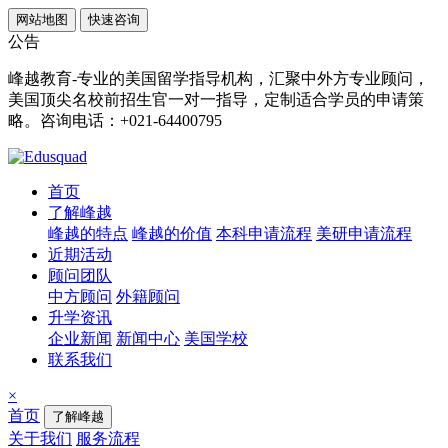
网站地图
快速咨询
公告
峰越教育-专业的美国留学指导机构，汇聚中外方专业顾问，
美国顶尖名校前招生官一对一指导，定制适合学员的申请策
略。咨询电话：+021-64400795
首页
了解峰越
峰越的特点
峰越的价值
本科申请流程
美研申请流程
近期活动
顾问团队
中方顾问
外籍顾问
升学资讯
企业新闻
新闻中心
美国学校
联系我们
×
首页
了解峰越
关于我们
服务流程