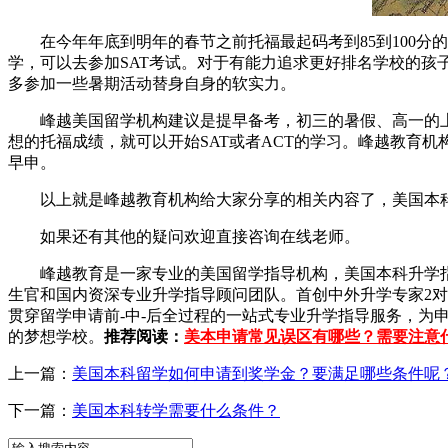
在今年年底到明年的春节之前托福最起码考到85到100分的
学，可以去参加SAT考试。对于有能力追求更好排名学校的孩
多参加一些暑期活动替身自身的软实力。
峰越美国留学机构建议是提早备考，初三的暑假、高一的上
想的托福成绩，就可以开始SAT或者ACT的学习。峰越教育机
早申。
以上就是峰越教育机构给大家分享的相关内容了，美国本科
如果还有其他的疑问欢迎直接咨询在线老师。
峰越教育是一家专业的美国留学指导机构，美国本科升学指导
生官和国内资深专业升学指导顾问团队。首创中外升学专家2对
贯穿留学申请前-中-后全过程的一站式专业升学指导服务，为
的梦想学校。
推荐阅读：
美本申请常见误区有哪些？需要注意
上一篇：
美国本科留学如何申请到奖学金？要满足哪些条件呢
下一篇：
美国本科转学需要什么条件？