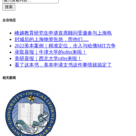
企业动态
峰越教育研究生申请首席顾问受邀参与上海电
封城后的上海物资告急，而他们.....
2022美本案例｜精准定位，步入与哈佛MIT力争
录取喜报｜牛津大学的offer来啦！
美研喜报｜西北大学offer来啦！
看了这本书，美本申请文书这件事情就搞定了
相关新闻