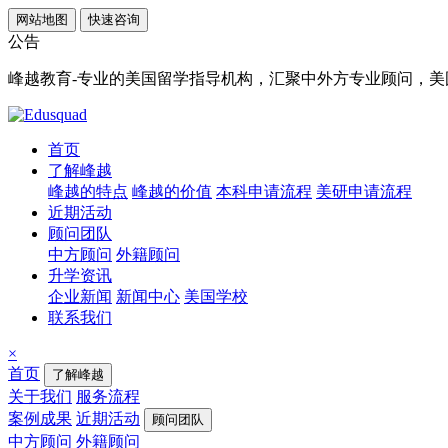
网站地图
快速咨询
公告
峰越教育-专业的美国留学指导机构，汇聚中外方专业顾问，美国顶
首页
了解峰越
峰越的特点
峰越的价值
本科申请流程
美研申请流程
近期活动
顾问团队
中方顾问
外籍顾问
升学资讯
企业新闻
新闻中心
美国学校
联系我们
×
首页
了解峰越
关于我们
服务流程
案例成果
近期活动
顾问团队
中方顾问
外籍顾问