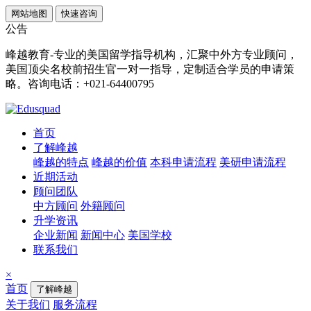
网站地图
快速咨询
公告
峰越教育-专业的美国留学指导机构，汇聚中外方专业顾问，
美国顶尖名校前招生官一对一指导，定制适合学员的申请策
略。咨询电话：+021-64400795
首页
了解峰越
峰越的特点
峰越的价值
本科申请流程
美研申请流程
近期活动
顾问团队
中方顾问
外籍顾问
升学资讯
企业新闻
新闻中心
美国学校
联系我们
×
首页
了解峰越
关于我们
服务流程