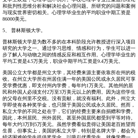
和批判性思维分析和解决社会心理问题。所研究的问题和案例
与现实世界密切相关。心理学毕业生的平均职业中期工资是
86000美元。
5、 普林斯顿大学。
普林斯顿大学是为数不多的在本科阶段允许教授进行深入项目
研究的大学之一、通过学习思维、情感和行为，学生可以进一
步了解人与动物之间的情感反应和相互作用。心理学毕业生的
平均工资是4.5万美元，职业中期平均工资是9.4万美元。
美国公立大学都是州立大学，其经费来源主要依靠所在州的税
收。在州立大学所在州居住满一年的美国公民或永久居民可享
受学费优惠，即支付州内学费，每年约1万美元。其他州的居
民和外国人必须支付2万至3万美元以上的费用。因为这些学生
的父母在州里不交税。没有贡献，就没有福利。此外，州立大
学即使有各种奖学金，也只限于美国公民或永久居民。然而，
私立大学的不同之处在于，它们的经费主要来自捐赠和学费。
因此，本州居民、州外居民、甚至外国居民都受到平等对待。
每年大约3万到5万美元。虽然学费看似贵得让美国老百姓望而
生畏，但事实上，美国的私立大学，特别是名牌大学，都会为
经济困难的学生提供奖学金，以吸引优秀学生。就像学费一