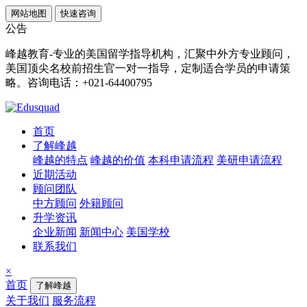
网站地图
快速咨询
公告
峰越教育-专业的美国留学指导机构，汇聚中外方专业顾问，
美国顶尖名校前招生官一对一指导，定制适合学员的申请策
略。咨询电话：+021-64400795
首页
了解峰越
峰越的特点
峰越的价值
本科申请流程
美研申请流程
近期活动
顾问团队
中方顾问
外籍顾问
升学资讯
企业新闻
新闻中心
美国学校
联系我们
×
首页
了解峰越
关于我们
服务流程