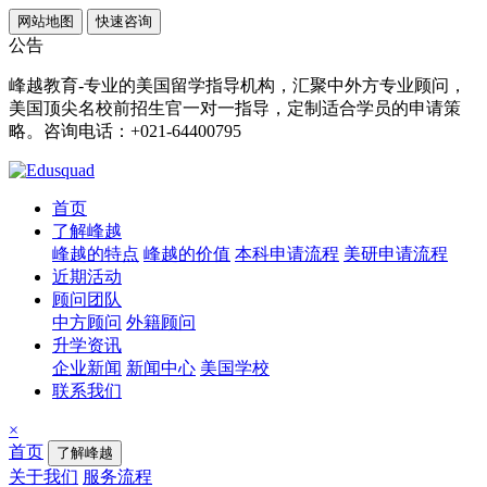
网站地图
快速咨询
公告
峰越教育-专业的美国留学指导机构，汇聚中外方专业顾问，
美国顶尖名校前招生官一对一指导，定制适合学员的申请策
略。咨询电话：+021-64400795
首页
了解峰越
峰越的特点
峰越的价值
本科申请流程
美研申请流程
近期活动
顾问团队
中方顾问
外籍顾问
升学资讯
企业新闻
新闻中心
美国学校
联系我们
×
首页
了解峰越
关于我们
服务流程