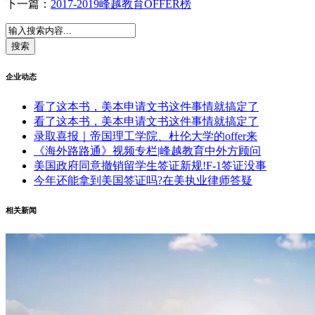
下一篇：
2017-2019峰越教育OFFER榜
加州大学伯克利分校
21
University of California--Berkeley
埃默里大学
21
Emory University
企业动态
加州大学洛杉矶分校
21
看了这本书，美本申请文书这件事情就搞定了
University of California--Los Angeles
看了这本书，美本申请文书这件事情就搞定了
录取喜报｜帝国理工学院、杜伦大学的offer来
南加州大学
21
《海外路路通》视频专栏|峰越教育中外方顾问
University of Southern California
美国政府同意撤销留学生签证新规!F-1签证没事
弗吉尼亚大学
今年还能拿到美国签证吗?在美执业律师答疑
25
University of Virginia
相关新闻
卡内基梅隆大学
25
Carnegie Mellon University
塔夫茨大学
29
Tufts University
纽约大学
30