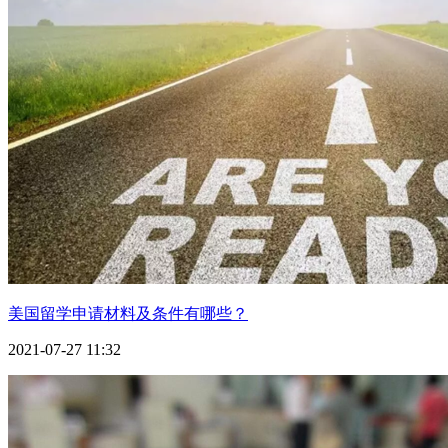
New York University
波士顿学院
32
Boston College
威廉玛丽学院
32
College of William & Mary
布兰迪斯大学
34
Brandies University
罗切斯特大学
34
University of Rochester
波士顿大学
37
Boston University
美国留学申请材料及条件有哪些？
加州大学圣芭芭拉分校University of California--Santa
37
2021-07-27 11:32
Barbara
杜兰大学
40
Tulane University