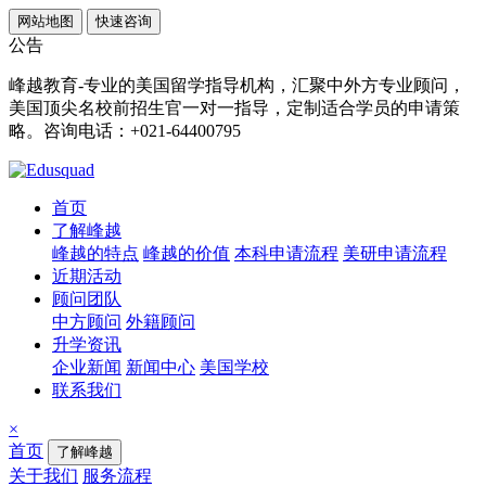
网站地图
快速咨询
公告
峰越教育-专业的美国留学指导机构，汇聚中外方专业顾问，
美国顶尖名校前招生官一对一指导，定制适合学员的申请策
略。咨询电话：+021-64400795
首页
了解峰越
峰越的特点
峰越的价值
本科申请流程
美研申请流程
近期活动
顾问团队
中方顾问
外籍顾问
升学资讯
企业新闻
新闻中心
美国学校
联系我们
×
首页
了解峰越
关于我们
服务流程