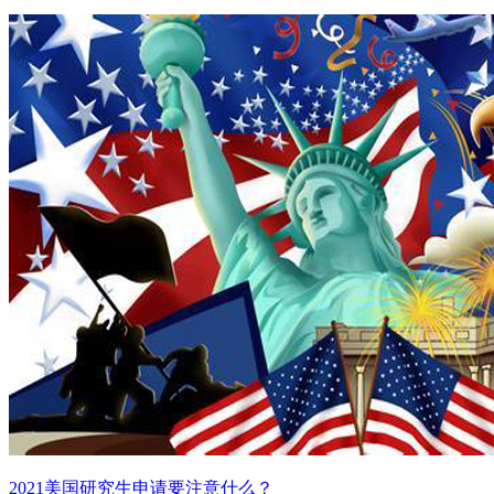
26
Kenyon College
布林茅尔学院
32
Bryn Mawr College
曼荷莲学院
36
Mount Holyoke College
联合学院
36
Union College
惠特曼学院
41
Whitman College
圣三一学院
44
Trinity College
巴德学院
46
Bard College
森特学院
46
Centre College
2021美国研究生申请要注意什么？