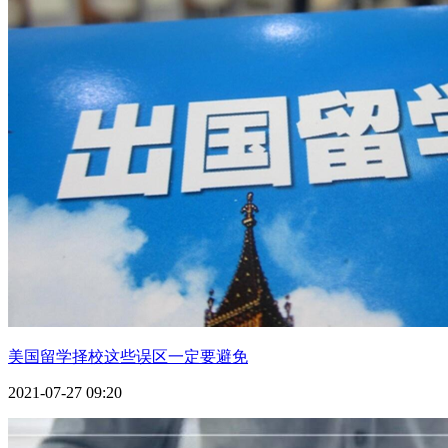
东北大学
40
Northeastern University
伦斯勒理工学院
42
Rensselaer Polytechnic Institute
加州大学圣地亚哥分校
42
University of California--San Diego
加州大学欧文分校
42
University of California--Irvine
里海大学
46
Lehigh University
加州大学戴维斯分校 University of California--Davis
46
美国留学择校这些误区一定要避免
佩伯代因大学
2021-07-27 09:20
46
Pepperdine University
迈阿密大学