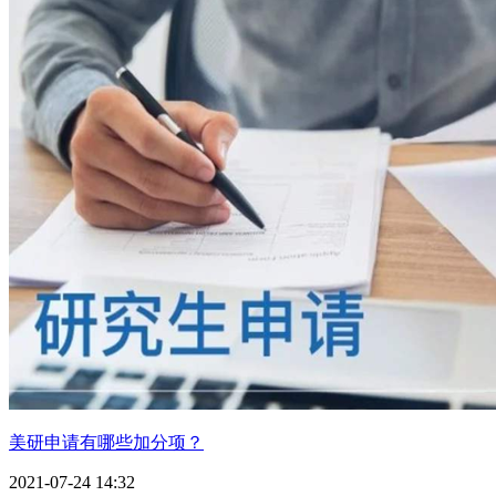
46
University of Miami
威斯康星大学麦迪逊分校
46
University of Wisconsin--Madison
文理学院
史密斯学院
12
Smith College
科尔比学院
12
Colby College
科尔盖特大学
12
Colgate University
科罗拉多学院
23
Colorado College
瑞奇蒙大学
23
美研申请有哪些加分项？
University of Richmond
2021-07-24 14:32
凯尼恩学院