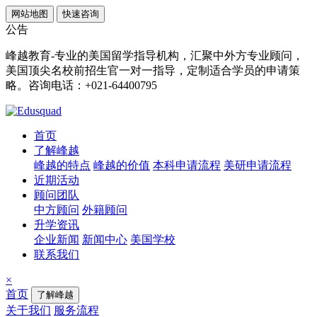
网站地图
快速咨询
公告
峰越教育-专业的美国留学指导机构，汇聚中外方专业顾问，
美国顶尖名校前招生官一对一指导，定制适合学员的申请策
略。咨询电话：+021-64400795
首页
了解峰越
峰越的特点
峰越的价值
本科申请流程
美研申请流程
近期活动
顾问团队
中方顾问
外籍顾问
升学资讯
企业新闻
新闻中心
美国学校
联系我们
×
首页
了解峰越
关于我们
服务流程