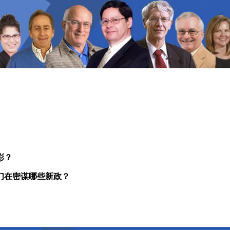
彩？
们在密谋哪些新政？