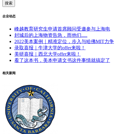
企业动态
峰越教育研究生申请首席顾问受邀参与上海电
封城后的上海物资告急，而他们.....
2022美本案例｜精准定位，步入与哈佛MIT力争
录取喜报｜牛津大学的offer来啦！
美研喜报｜西北大学offer来啦！
看了这本书，美本申请文书这件事情就搞定了
相关新闻