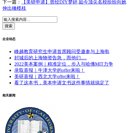
下一篇：
【美研申请】曾经DIY梦碎,如今顶尖名校纷纷向她
伸出橄榄枝
企业动态
峰越教育研究生申请首席顾问受邀参与上海电
封城后的上海物资告急，而他们.....
2022美本案例｜精准定位，步入与哈佛MIT力争
录取喜报｜牛津大学的offer来啦！
美研喜报｜西北大学offer来啦！
看了这本书，美本申请文书这件事情就搞定了
相关新闻