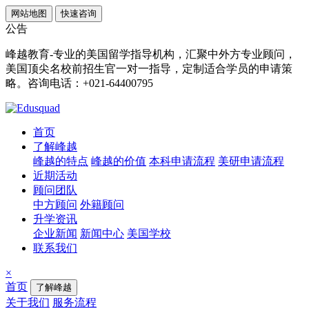
网站地图
快速咨询
公告
峰越教育-专业的美国留学指导机构，汇聚中外方专业顾问，
美国顶尖名校前招生官一对一指导，定制适合学员的申请策
略。咨询电话：+021-64400795
首页
了解峰越
峰越的特点
峰越的价值
本科申请流程
美研申请流程
近期活动
顾问团队
中方顾问
外籍顾问
升学资讯
企业新闻
新闻中心
美国学校
联系我们
×
首页
了解峰越
关于我们
服务流程