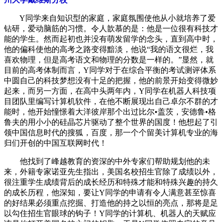
Y同学来自知识型的家庭，家庭氛围使他从小就培养了爱
钻研，爱动脑筋的习惯。令人歆慕的是：他是一位很有科技才
能的学生。然而起初也并没有萌发留学的念头，直到高中时，
他的偏科使他的高考之路变得黯淡，他说“我的语文很烂，我
喜欢物理，但是高考语文和物理的分数是一样的。”显然，就
目前的高考体制而言，Y同学对于在综合平衡的考试测评体系
中圆自己的科技梦想没有十足的把握，他的前景开始变得微妙
起来，而另一方面，在高中头两年内，Y同学在机器人科技项
目团队里编写计算机软件，在他不断展现出自己卓尔不群的才
能时，他开始憧憬着大洋彼岸那个出过比尔•盖茨，安德鲁•格
鲁夫的用小小的硅晶芯片驱动了整个世界的国度！他想起了引
领中国信息时代的搜狐，百度，那一个个留美计算机专业的海
归们开创的中国互联网时代！
他找到了峰越教育的资深的中外专家们帮助规划他的未
来，外籍专家诺亚先生指出，美国名校招生官除了成绩以外，
很注重学生成绩背后的成长经历和特殊才能和特殊兴趣的持久
的成长历程，他深知，要让Y同学的申请有令人满意甚至惊喜
的好结果必须重点挖掘、打造他的持之以恒的亮点，那将是足
以勾住招生官眼球的钩子！Y同学的计算机、机器人的天赋应