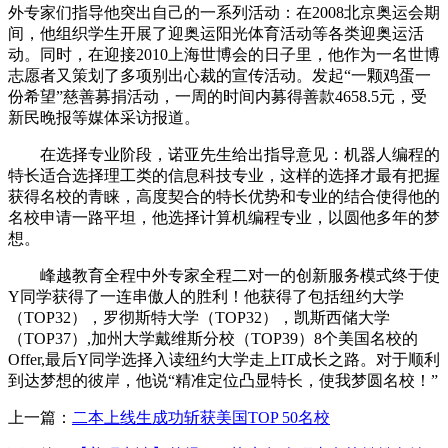
外专家们指导他突出自己的一系列活动：在2008北京奥运会期
间，他组织学生开展了迎奥运阳光体育活动等各类迎奥运活
动。同时，在迎接2010上海世博会的日子里，他作为一名世博
志愿者又策划了多项别出心裁的宣传活动。发起“一颗鸡蛋一
份希望”慈善募捐活动，一周的时间内募得善款4658.5元，受
新民晚报等媒体采访报道。
在选择专业阶段，诺亚先生给出指导意见：机器人编程的
特长适合选择理工类的信息科技专业，这样的选择才最有把握
获得名校的青睐，高度契合的特长优势和专业的结合使得他的
名校申请一路平坦，他选择计算机编程专业，以圆他多年的梦
想。
峰越教育全程中外专家全程二对一的创新服务模式终于使
Y同学获得了一连串傲人的胜利！他获得了包括纽约大学
（TOP32），罗彻斯特大学（TOP32），凯斯西储大学
（TOP37）,加州大学戴维斯分校（TOP39）8个美国名校的
Offer,最后Y同学选择入读纽约大学走上IT成长之路。对于顺利
到达梦想的彼岸，他说“精准定位凸显特长，使我梦圆名校！”
上一篇：
二本上线生成功斩获美国TOP 50名校