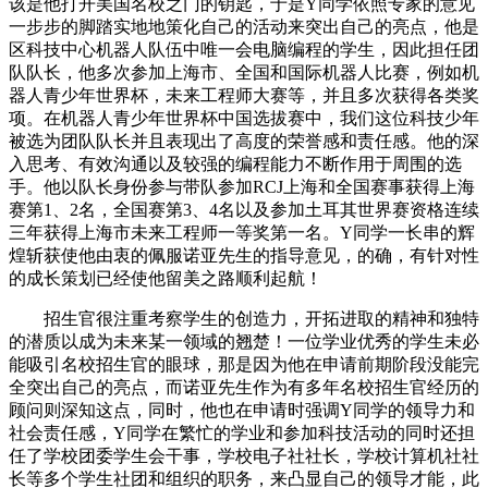
该是他打开美国名校之门的钥匙，于是Y同学依照专家的意见
一步步的脚踏实地地策化自己的活动来突出自己的亮点，他是
区科技中心机器人队伍中唯一会电脑编程的学生，因此担任团
队队长，他多次参加上海市、全国和国际机器人比赛，例如机
器人青少年世界杯，未来工程师大赛等，并且多次获得各类奖
项。在机器人青少年世界杯中国选拔赛中，我们这位科技少年
被选为团队队长并且表现出了高度的荣誉感和责任感。他的深
入思考、有效沟通以及较强的编程能力不断作用于周围的选
手。他以队长身份参与带队参加RCJ上海和全国赛事获得上海
赛第1、2名，全国赛第3、4名以及参加土耳其世界赛资格连续
三年获得上海市未来工程师一等奖第一名。Y同学一长串的辉
煌斩获使他由衷的佩服诺亚先生的指导意见，的确，有针对性
的成长策划已经使他留美之路顺利起航！
招生官很注重考察学生的创造力，开拓进取的精神和独特
的潜质以成为未来某一领域的翘楚！一位学业优秀的学生未必
能吸引名校招生官的眼球，那是因为他在申请前期阶段没能完
全突出自己的亮点，而诺亚先生作为有多年名校招生官经历的
顾问则深知这点，同时，他也在申请时强调Y同学的领导力和
社会责任感，Y同学在繁忙的学业和参加科技活动的同时还担
任了学校团委学生会干事，学校电子社社长，学校计算机社社
长等多个学生社团和组织的职务，来凸显自己的领导才能，此