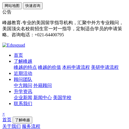
网站地图
快速咨询
公告
峰越教育-专业的美国留学指导机构，汇聚中外方专业顾问，
美国顶尖名校前招生官一对一指导，定制适合学员的申请策
略。咨询电话：+021-64400795
首页
了解峰越
峰越的特点
峰越的价值
本科申请流程
美研申请流程
近期活动
顾问团队
中方顾问
外籍顾问
升学资讯
企业新闻
新闻中心
美国学校
联系我们
×
首页
了解峰越
关于我们
服务流程