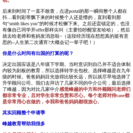
动。
后来到时间了一直不敢查，点进portal的那一瞬间整个人都在
抖…看到彩带飘下来的时候整个人还是懵的，直到看到那
句“smith likes you”的时候才松懈下来。之后还蛮镇定的，也没
有像自己同学开offer那样尖叫（主要怕吵醒室友哈哈），然后
就去给老师和爸妈发消息啦~（这段经历现在想想真的挺有意
思的--人生第二次通宵?大概会记一辈子吧！）
你是什么时间有出国的打算的呢？
决定出国应该是八年级下学期。当时意识到自己并不适合体制
内较为刻板的教育，所以选择转学去包校。选择峰越是在九年
级的时候。爸爸妈妈目光放得比较长远，所以就尽早地选择了
升学顾问公司。我们去拜访了几家不同的中介公司，最后选择
了峰越，因为对比几家中介
感觉峰越的中方和外籍顾问老师们
都非常专业，且对学生非常负责和尽心。每个老师对待case都
是非常用心在做的，令我和爸爸妈妈都很放心
。
其实回顾整个申请季
峰越教育帮助我很多