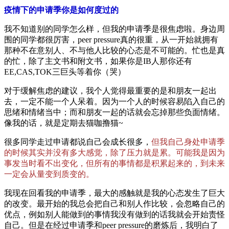
疫情下的申请季你是如何度过的
我不知道别的同学怎么样，但我的申请季是很焦虑啦。身边周
围的同学都很厉害，peer pressure真的很重，从一开始就拥有
那种不在意别人、不与他人比较的心态是不可能的。忙也是真
的忙，除了主文书和附文书，如果你是IB人那你还有
EE,CAS,TOK三巨头等着你（哭）
对于缓解焦虑的建议，我个人觉得最重要的是和朋友一起出
去，一定不能一个人呆着。因为一个人的时候容易陷入自己的
思绪和情绪当中；而和朋友一起的话就会忘掉那些负面情绪。
像我的话，就是定期去猫咖撸猫~
很多同学走过申请都说自己会成长很多，
但我自己身处申请季
的时候其实并没有多大感觉，除了压力就是累。可能我是因为
事发当时看不出变化，但所有的事情都是积累起来的，到未来
一定会从量变到质变的。
我现在回看我的申请季，最大的感触就是我的心态发生了巨大
的改变。最开始的我总会把自己和别人作比较，会忽略自己的
优点，例如别人能做到的事情我没有做到的话我就会开始责怪
自己。但是在经过申请季和peer pressure的磨炼后，我明白了