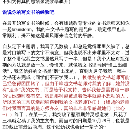
不知为何真的思绪泉涌效率飙升）
说说你的写文书的经验吧
在最开始写文书的时候，会有峰越教育专业的文书老师来和你
一起brainstorm。我的主文书主题写的是昆曲，确定很早也非
常顺利，殊不知这是暴风雨来临之前的平静。
自从定下主题后，我写了无数稿，却总是觉得哪里欠缺了，总
是对目前写下的文字不满意。但我也说不出来哪里不太对…过
了整个暑假我主文书居然只写了一半…但是！我个人应对瓶颈
期的方法就是放一放，慢慢来。就像我文书里写到“慢工出细
活”，我坚信好的文书是“磨”出来的。直到九月份我第一稿主
文书还未完成（同学们不要学我…）。
换做别的文书老师可能
已经急得团团转了，但由于峰越文书老师对我的了解，她并没
有“追杀”我的文书，而是给予我支持、告诉我若是需要聊一聊
的话她随时都有空。我是那种越被逼着做事就越不想动的人，
所以真的非常庆幸能够遇到我的文书老师TwT！（峰越的老师
们对我而言真的是亦师亦友，真的非常非常感谢她们（比心
~））
终于，在某一天，我突破了瓶颈期并灵感迸发，只花了
三稿就定稿了我的主文书。而当时的日期是10月28日，也就是
ED截止前最后两周。这个经历我也会记一辈子的~