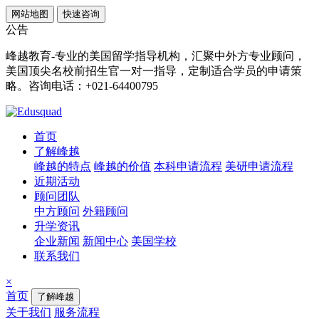
网站地图
快速咨询
公告
峰越教育-专业的美国留学指导机构，汇聚中外方专业顾问，
美国顶尖名校前招生官一对一指导，定制适合学员的申请策
略。咨询电话：+021-64400795
首页
了解峰越
峰越的特点
峰越的价值
本科申请流程
美研申请流程
近期活动
顾问团队
中方顾问
外籍顾问
升学资讯
企业新闻
新闻中心
美国学校
联系我们
×
首页
了解峰越
关于我们
服务流程