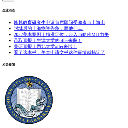
企业动态
峰越教育研究生申请首席顾问受邀参与上海电
封城后的上海物资告急，而他们.....
2022美本案例｜精准定位，步入与哈佛MIT力争
录取喜报｜牛津大学的offer来啦！
美研喜报｜西北大学offer来啦！
看了这本书，美本申请文书这件事情就搞定了
相关新闻